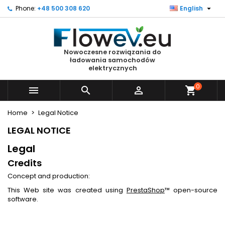

Phone:
+48 500 308 620
English
×
×
×
×
Moje listy życzeń
((modalTitle))
Create wishlist
Sign in
Utwórz nową listę
add_circle_outline
((confirmMessage))
You need to be logged in to save products in your
Wishlist name
Nowoczesne rozwiązania do
wishlist.
ładowania samochodów
elektrycznych
((cancelText))
((modalDeleteText))
Cancel
Sign in
0



shopping_cart
Cancel
Create wishlist
Home
Legal Notice
LEGAL NOTICE
Legal
Credits
Concept and production:
This Web site was created using
PrestaShop
™ open-source
software.