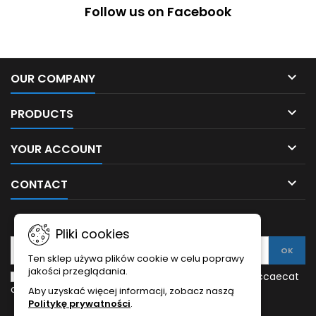
Follow us on Facebook

OUR COMPANY

PRODUCTS

YOUR ACCOUNT

CONTACT
NEWSLETTER
Pliki cookies
Ten sklep używa plików cookie w celu poprawy
jakości przeglądania.
Enim quis fugiat consequat elit minim nisi eu occaecat
occaecat deserunt aliquip nisi ex deserunt.
Aby uzyskać więcej informacji, zobacz naszą
Politykę prywatności
.