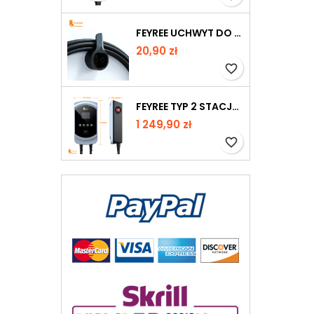
FEYREE UCHWYT DO MONTAŻU KABLA DO MOBILNEJ ŁADOWARKI EV
20,90 zł
favorite_border
FEYREE TYP 2 STACJA ŁADOWANIA WALLBOX 11KW 16A 3 FAZY WI-FI & RFID + UCHWYT GRATIS
1 249,90 zł
favorite_border