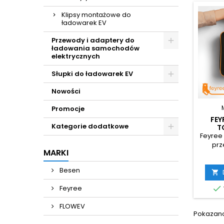
Klipsy montażowe do
ładowarek EV
Przewody i adaptery do
ładowania samochodów
elektrycznych
Słupki do ładowarek EV
Nowości
Promocje
FEY
Kategorie dodatkowe
T
Ł
Feyree 
prz
MARKI
ładowa
odpor
Besen
która

przed

Feyree
Torb
przech
FLOWEV
ładowa
Pokazano 
łado