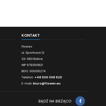
KONTAKT
Flowev
ul. Sportowa 12
32-083 Balice
NIP 6793101821
BDO: 000015274
Telefon:
+48 500 308 620
E-mail:
biuro@flowev.eu
BĄDŹ NA BIEŻĄCO