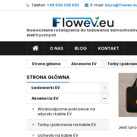
Telefon:
+48 500 308 620
E-mail:
biuro@flowev.e
M
(
U
Z
Nowoczesne rozwiązania do ładowania samochodó
add_circle_outline
((
Mu
elektrycznych
Na
O NAS
BLOG
KONTAKT
Strona główna
Akcesoria EV
Torby i pokrow
STRONA GŁÓWNA
Ładowarki EV
Akcesoria EV
Wodoodporne pokrowce na
wtyczki i kable EV
Torby i pokrowce na kable EV
Jest 1 pro
Uchwyty na kable EV