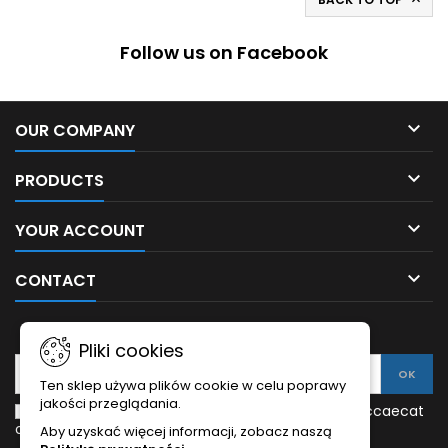

Follow us on Facebook

OUR COMPANY

PRODUCTS

YOUR ACCOUNT

CONTACT
NEWSLETTER
Pliki cookies
Ten sklep używa plików cookie w celu poprawy
jakości przeglądania.
Enim quis fugiat consequat elit minim nisi eu occaecat
occaecat deserunt aliquip nisi ex deserunt.
Aby uzyskać więcej informacji, zobacz naszą