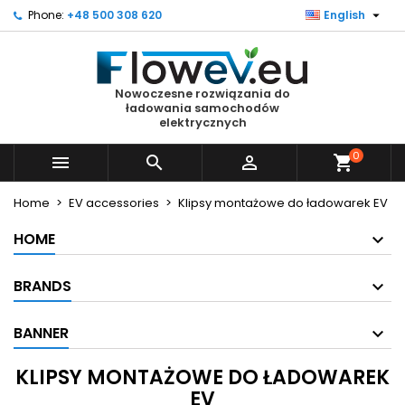

Phone:
+48 500 308 620
English
×
×
×
×
Moje listy życzeń
((modalTitle))
Create wishlist
Sign in
Utwórz nową listę
add_circle_outline
((confirmMessage))
You need to be logged in to save products in your
Wishlist name
Nowoczesne rozwiązania do
wishlist.
ładowania samochodów
elektrycznych
((cancelText))
((modalDeleteText))
Cancel
Sign in
0



shopping_cart
Cancel
Create wishlist
Home
EV accessories
Klipsy montażowe do ładowarek EV
HOME
BRANDS
BANNER
KLIPSY MONTAŻOWE DO ŁADOWAREK
EV