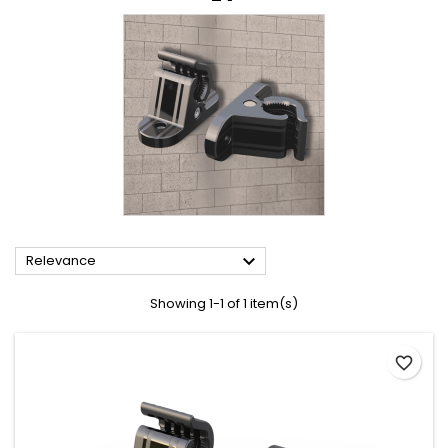

Relevance
Showing 1-1 of 1 item(s)
favorite_border